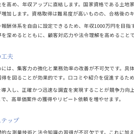
性を高め、年収アップに直結します。国家資格である土地
が増加します。資格取得は難易度が高いものの、合格後の
報酬体系を自由に設定できるため、年収1000万円を目指
野を深めるとともに、顧客対応力や法令理解を高めること
の工夫
めには、集客力の強化と業務効率の改善が不可欠です。具
獲得を図ることが効果的です。口コミや紹介を促進するた
を導入し、正確かつ迅速な調査を実現することが競争力向
とで、高単価案件の獲得やリピート依頼を増やせます。
ステップ
礎的な測量技術と法令知識の習得が不可欠です。これに加