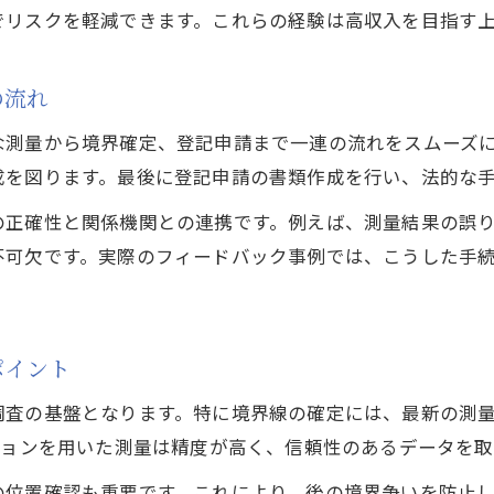
でリスクを軽減できます。これらの経験は高収入を目指す
土地家屋調査のフィードバック事例で学ぶ工夫
実務のフィードバックを活用したリスク管理法
の流れ
土地家屋調査の失敗談から得るリスク対策
な測量から境界確定、登記申請まで一連の流れをスムーズ
フィードバックが導く土地家屋調査の改善策
成を図ります。最後に登記申請の書類作成を行い、法的な
現場の声を活かす土地家屋調査の安全対策
の正確性と関係機関との連携です。例えば、測量結果の誤
土地家屋調査士の年収アップ成功例に学ぶ
不可欠です。実際のフィードバック事例では、こうした手
土地家屋調査で年収アップした実例と要因分析
年収1000万円を目指す土地家屋調査士の工夫
土地家屋調査の成功例に見る収入向上のコツ
ポイント
実体験から学ぶ土地家屋調査士の年収事例
調査の基盤となります。特に境界線の確定には、最新の測
土地家屋調査士が年収を伸ばすための行動
ションを用いた測量は精度が高く、信頼性のあるデータを
厳しい現場を乗り越える調査業務のポイント
の位置確認も重要です。これにより、後の境界争いを防止