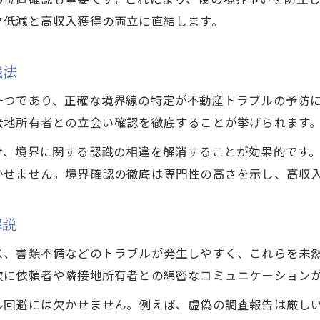
土地家屋調査の厳しい現場で求められる対応力
ク低減と高収入獲得の両立に直結します。
調査現場で役立つ土地家屋調査士の工夫とは
土地家屋調査の現場を乗り越えるための心構え
践法
現場の難題に対応する土地家屋調査の工夫
一つであり、正確な境界線の特定が不動産トラブルの予防
土地家屋調査士の現場力を高める実践方法
接地所有者との立会い確認を徹底することが挙げられます
信頼を得る土地家屋調査士の取組み方
け、境界に関する認識の相違を解消することが効果的です
土地家屋調査で信頼を築くための実践ポイント
かせません。境界確認の徹底は専門性の高さを示し、高収
依頼主の信頼を得る土地家屋調査の接し方
お気軽にご相談ください
お気軽にご相談ください
土地家屋調査士の誠実な業務対応の重要性
解説
信頼される土地家屋調査士になるための工夫
ス、書類不備などのトラブルが発生しやすく、これらを未
土地家屋調査で信頼関係を深める方法
次に依頼者や隣接地所有者との綿密なコミュニケーション
ル回避には欠かせません。例えば、虚偽の調査報告は厳し