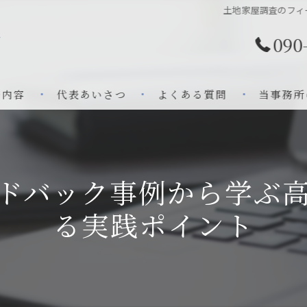
土地家屋調査のフィ
090
務内容
代表あいさつ
よくある質問
当事務所
双葉郡の土
調査
ドバック事例から学ぶ
測量
る実践ポイント
不動産登記
新築