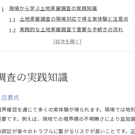
現場から学ぶ土地家屋調査の実践知識
土地家屋調査の現場対応で得る実体験と注意点
実践的な土地家屋調査で重要な手続きの流れ
現場調査で役立つ土地家屋調査の測量ポイント
境界確認を徹底する土地家屋調査の実践法
土地家屋調査の現場トラブル防止策を解説
高収入を目指す土地家屋調査の秘訣とは
調査の実践知識
土地家屋調査で高収入を実現する戦略の考え方
土地家屋調査の資格と年収アップの関係性を探る
と注意点
独立開業で収入を伸ばす土地家屋調査の工夫
境界確認を通じて多くの実体験が得られます。現場では地
土地家屋調査士が成功するための成長ステップ
重要です。例えば、現地での境界標の不明瞭さにより追加
土地家屋調査で高収入を目指す際の注意点
の誤記が後々のトラブルに繋がるリスクが高いことです。
フィードバック活用でリスクを減らす方法